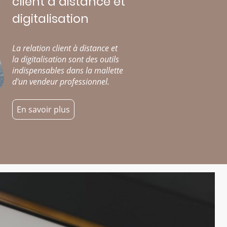
client à distance et
digitalisation
La relation client à distance et
la digitalisation sont des outils
indispensables dans la mallette
d'un vendeur professionnel.
En savoir plus